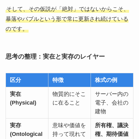
そして、その仮説が「絶対」ではないからこそ、
暴落やバブルという形で常に更新され続けている
のです。
思考の整理：実在と実存のレイヤー
区分
特徴
株式の例
実在
物質的にそこ
サーバー内の
(Physical)
に在ること
電子、会社の
建物
実存
意味や価値を
所有権、議決
(Ontological
持って現れて
権、期待価値