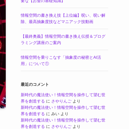
要な【お金の基礎知識】
情報空間の書き換え技【上位編】呪い、呪い解
除、最高抽象度技などマニアック技動画
【最終奥義】情報空間の書き換え伝授＆プログ
ラミング講座のご案内
情報空間を乗りこなす「抽象度の秘密とAI活
用」について①
最近のコメント
新時代の魔法使い！情報空間を操作して望む世
界を創造する
に
さやりんご
より
新時代の魔法使い！情報空間を操作して望む世
界を創造する
に
みい
より
新時代の魔法使い！情報空間を操作して望む世
界を創造する
に
さやりんご
より